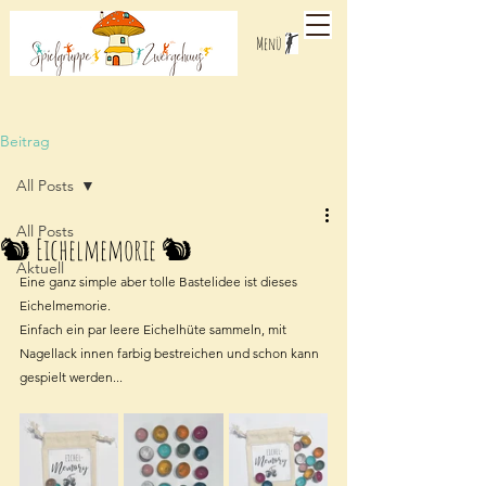
Menü
Beitrag
All Posts
All Posts
🐿️ Eichelmemorie 🐿️
Aktuell
Eine ganz simple aber tolle Bastelidee ist dieses 
Eichelmemorie.
Einfach ein par leere Eichelhüte sammeln, mit 
Nagellack innen farbig bestreichen und schon kann 
gespielt werden...