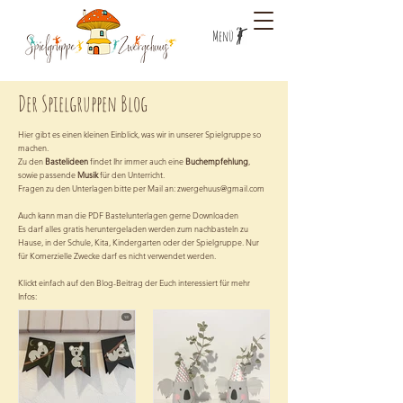
Menü
Der Spielgruppen Blog
Hier gibt es einen kleinen Einblick, was wir in unserer Spielgruppe so
machen.
Zu den
Bastelideen
findet Ihr immer auch eine
Buchempfehlung
,
sowie passende
Musik
für den Unterricht.
Fragen zu den Unterlagen bitte per Mail an:
zwergehuus@gmail.com
Auch kann man die PDF Bastelunterlagen gerne Downloaden
Es darf alles gratis heruntergeladen werden zum nachbasteln zu
Hause, in der Schule, Kita, Kindergarten oder der Spielgruppe. Nur
für Komerzielle Zwecke darf es nicht verwendet werden.
Klickt einfach auf den Blog-Beitrag der Euch interessiert für mehr
Infos: