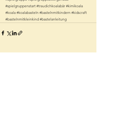
#spielgruppenstart
#traudichkoalabär
#kimikoala
#koala
#koalabasteln
#bastelnmitkindern
#kidscraft
#bastelnmitkleinkind
#bastelanleitung
Alle ansehen
Aktuelle Beiträge