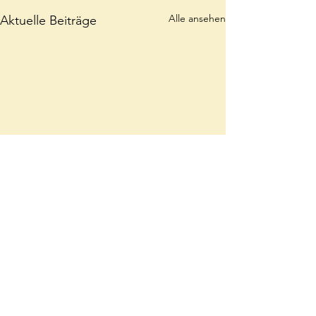
Alle ansehen
Aktuelle Beiträge
Kommentare
🐣 Osternst 🐣
🎨 Farben suchen 🎨