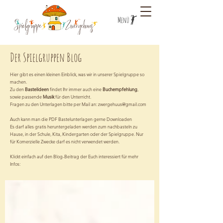
Menü
Der Spielgruppen Blog
Hier gibt es einen kleinen Einblick, was wir in unserer Spielgruppe so
machen.
Zu den
Bastelideen
findet Ihr immer auch eine
Buchempfehlung
,
sowie passende
Musik
für den Unterricht.
Fragen zu den Unterlagen bitte per Mail an:
zwergehuus@gmail.com
Auch kann man die PDF Bastelunterlagen gerne Downloaden
Es darf alles gratis heruntergeladen werden zum nachbasteln zu
Hause, in der Schule, Kita, Kindergarten oder der Spielgruppe. Nur
für Komerzielle Zwecke darf es nicht verwendet werden.
Klickt einfach auf den Blog-Beitrag der Euch interessiert für mehr
Infos: